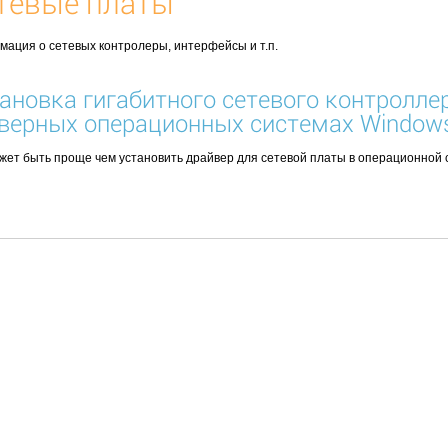
тевые платы
мация
о сетевых
контролеры
,
интерфейсы
и
т.п.
ановка гигабитного сетевого контроллера
верных операционных системах Windows
жет быть проще чем установить драйвер для сетевой платы в операционной с