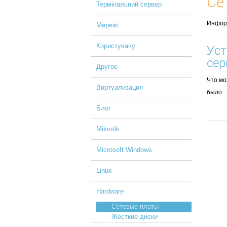
Се
Термінальний сервер
Инфор
Мережі
Користувачу
Уст
сер
Другое
Что мо
Виртуализация
было.
Блог
Mikrotik
Microsoft Windows
Linux
Hardware
Сетевые платы
Жесткие диски