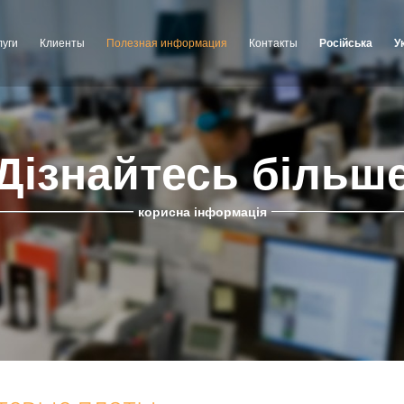
луги
Клиенты
Полезная информация
Контакты
Російська
У
Дізнайтесь більш
корисна інформація