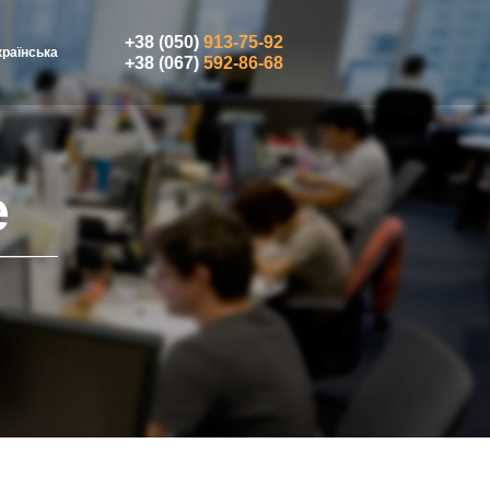
+38 (050)
913-75-92
країнська
+38 (067)
592-86-68
е