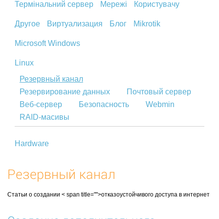
Термінальний сервер
Мережі
Користувачу
Другое
Виртуализация
Блог
Mikrotik
Microsoft Windows
Linux
Резервный канал
Резервирование данных
Почтовый сервер
Веб-сервер
Безопасность
Webmin
RAID-масивы
Hardware
Резервный канал
Статьи
о создании
< span title="">отказоустойчивого
доступа
в
интернет