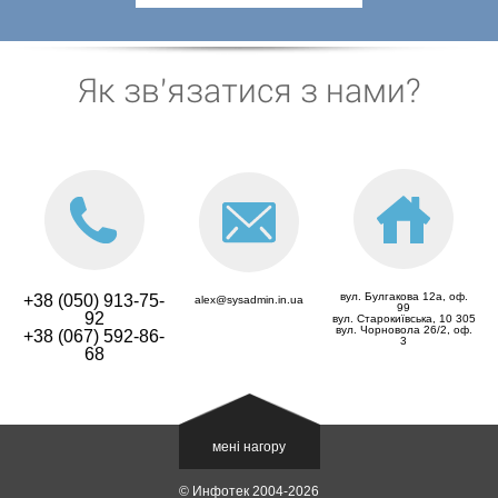
Як зв'язатися з нами?
вул. Булгакова 12а, оф.
+38 (050)
913-75-
alex@sysadmin.in.ua
99
92
вул. Старокиївська, 10 305
вул. Чорновола 26/2, оф.
+38 (067)
592-86-
3
68
мені нагору
© Инфотек 2004-2026