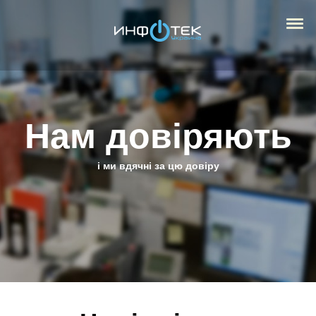
Нам довіряють
і ми вдячні за цю довіру